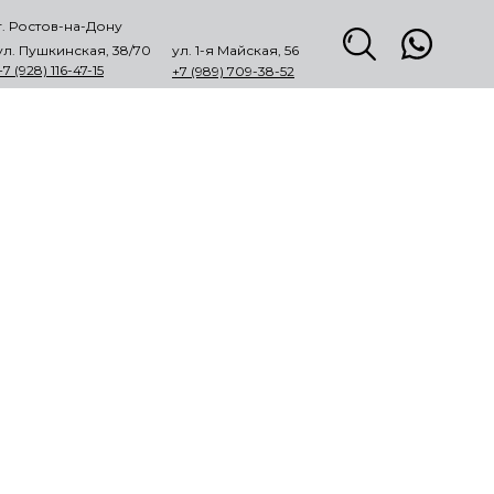
г. Ростов-на-Дону
ул. Пушкинская, 38/70
ул. 1-я Майская, 56
+7 (928) 116-47-15
+7 (989) 709-38-52