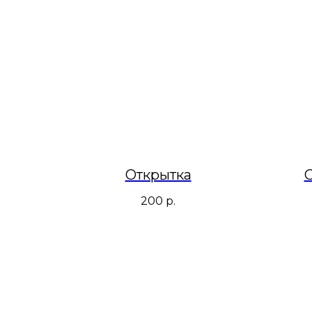
Открытка
С
200
р.