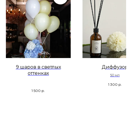
9 шаров в светлых
Диффузор
оттенках
50 мл
1 300
р.
1 500
р.