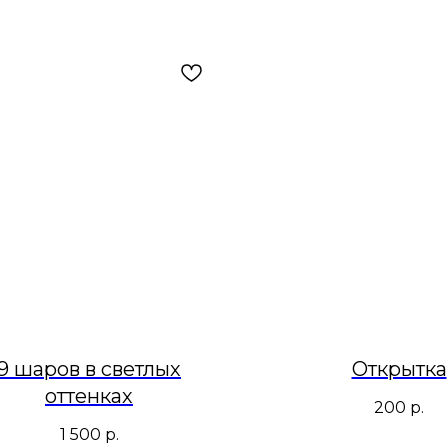
9 шаров в светлых
Открытка
оттенках
200
р.
1 500
р.