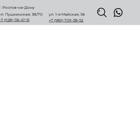
г. Ростов-на-Дону
ул. Пушкинская, 38/70
ул. 1-я Майская, 56
+7 (928) 116-47-15
+7 (989) 709-38-52