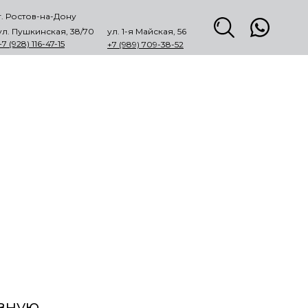
г. Ростов-на-Дону
ул. Пушкинская, 38/70
ул. 1-я Майская, 56
+7 (928) 116-47-15
+7 (989) 709-38-52
вную
.