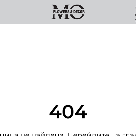
404
ница не найдена. Перейдите на
гла